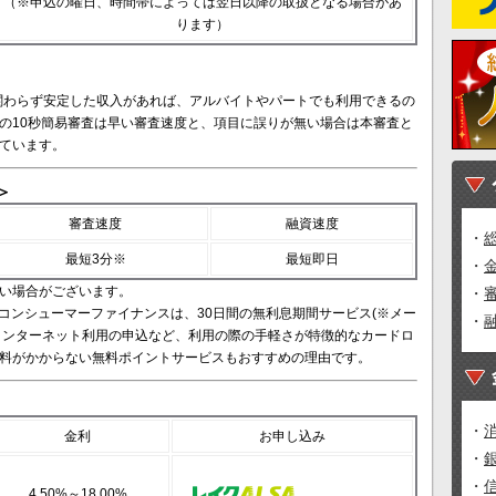
（※申込の曜日、時間帯によっては翌日以降の取扱となる場合があ
ります）
も関わらず安定した収入があれば、アルバイトやパートでも利用できるの
の10秒簡易審査は早い審査速度と、項目に誤りが無い場合は本審査と
ています。
＞
審査速度
融資速度
・
最短3分※
最短即日
・
い場合がございます。
・
コンシューマーファイナンスは、30日間の無利息期間サービス(※メー
・
とインターネット利用の申込など、利用の際の手軽さが特徴的なカードロ
数料がかからない無料ポイントサービスもおすすめの理由です。
・
金利
お申し込み
・
・
4.50%～18.00%