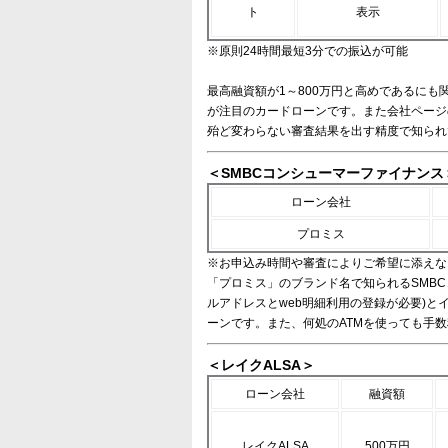
ト
表示
※原則24時間最短3分での振込が可能
最高融資額が1～800万円と高めであるに
が注目のカードローンです。また会社ページ
殆ど変わらない審査結果を出す精度で知られ
＜SMBCコンシューマーファイナンス
ローン会社
プロミス
※お申込み時間や審査によりご希望に添えな
「プロミス」のブランド名で知られるSMBC
ルアドレスとweb明細利用の登録が必要)
ーンです。また、何処のATMを使っても手
＜レイクALSA＞
ローン会社
融資額
レイクALSA
500万円