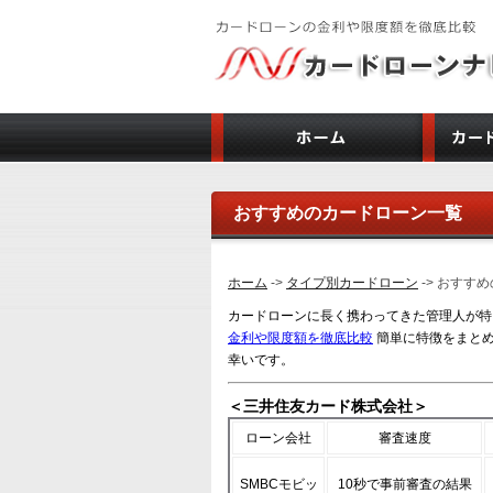
おすすめのカードローン一覧
ホーム
->
タイプ別カードローン
-> おすす
カードローンに長く携わってきた管理人が特
金利や限度額を徹底比較
簡単に特徴をまとめ
幸いです。
＜三井住友カード株式会社＞
ローン会社
審査速度
SMBCモビッ
10秒で事前審査の結果