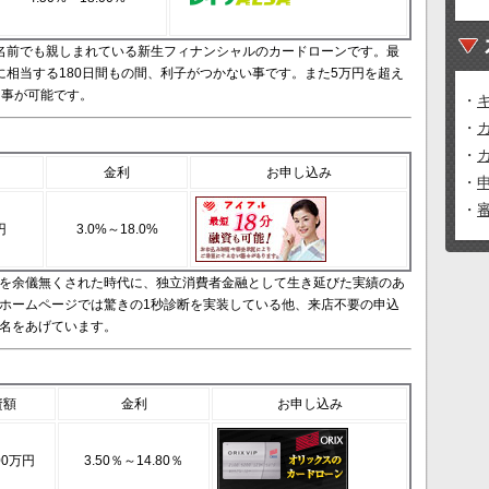
の名前でも親しまれている新生フィナンシャルのカードローンです。最
に相当する180日間もの間、利子がつかない事です。また5万円を超え
る事が可能です。
・
・
・
金利
お申し込み
・
・
円
3.0%～18.0%
を余儀無くされた時代に、独立消費者金融として生き延びた実績のあ
ホームページでは驚きの1秒診断を実装している他、来店不要の申込
名をあげています。
資額
金利
お申し込み
00万円
3.50％～14.80％