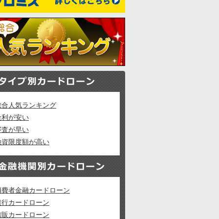
総合人気ランキング
金利が安い
審査が早い
融資限度額が高い
消費者金融カードローン
銀行カードローン
信販カードローン