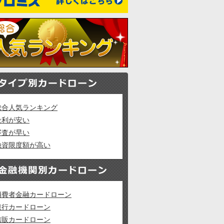
総合人気ランキング
金利が安い
審査が早い
融資限度額が高い
消費者金融カードローン
銀行カードローン
信販カードローン