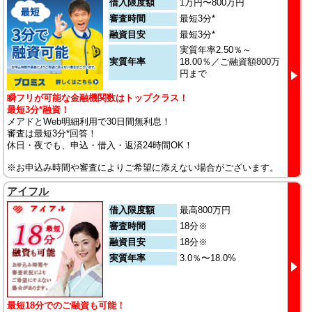
借入限度額
1万円〜800万円
審査時間
最短3分*
融資目安
最短3分*
実質年率2.50％～
実質年率
18.00％／ご融資額800万
円まで
瞬フリが可能な金融機関数はトップクラス！
最短3分*融資！
メアドとWeb明細利用で30日間無利息！
審査は最短3分*回答！
休日・夜でも、申込・借入・返済24時間OK！
※お申込み時間や審査によりご希望に添えない場合がございます。
アイフル
借入限度額
最高800万円
審査時間
18分※
融資目安
18分※
実質年率
3.0％〜18.0%
最短18分でのご融資も可能！