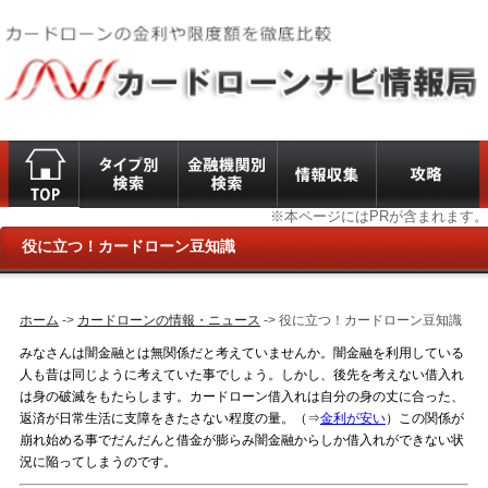
※本ページにはPRが含まれます。
役に立つ！カードローン豆知識
ホーム
->
カードローンの情報・ニュース
-> 役に立つ！カードローン豆知識
みなさんは闇金融とは無関係だと考えていませんか。闇金融を利用している
人も昔は同じように考えていた事でしょう。しかし、後先を考えない借入れ
は身の破滅をもたらします。カードローン借入れは自分の身の丈に合った、
返済が日常生活に支障をきたさない程度の量。（⇒
金利が安い
）この関係が
崩れ始める事でだんだんと借金が膨らみ闇金融からしか借入れができない状
況に陥ってしまうのです。