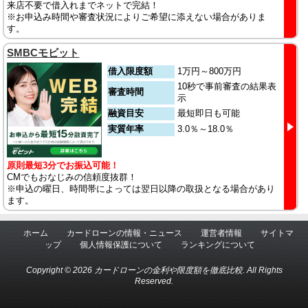
来店不要で借入れまでネットで完結！
※お申込み時間や審査状況によりご希望に添えない場合がありま
す。
SMBCモビット
借入限度額
1万円～800万円
10秒で事前審査の結果表
審査時間
示
融資目安
最短即日も可能
実質年率
3.0％～18.0％
原則最短3分でお振込可能！
CMでもおなじみの信頼度抜群！
※申込の曜日、時間帯によっては翌日以降の取扱となる場合があり
ます。
ホーム
カードローンの情報・ニュース
運営者情報
サイトマ
ップ
個人情報保護について
ランキングについて
Copyright © 2026 カードローンの金利や限度額を徹底比較. All Rights
Reserved.