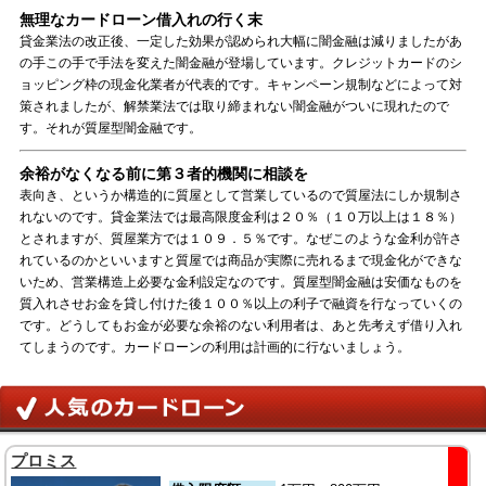
無理なカードローン借入れの行く末
貸金業法の改正後、一定した効果が認められ大幅に闇金融は減りましたがあ
の手この手で手法を変えた闇金融が登場しています。クレジットカードのシ
ョッピング枠の現金化業者が代表的です。キャンペーン規制などによって対
策されましたが、解禁業法では取り締まれない闇金融がついに現れたので
す。それが質屋型闇金融です。
余裕がなくなる前に第３者的機関に相談を
表向き、というか構造的に質屋として営業しているので質屋法にしか規制さ
れないのです。貸金業法では最高限度金利は２０％（１０万以上は１８％）
とされますが、質屋業方では１０９．５％です。なぜこのような金利が許さ
れているのかといいますと質屋では商品が実際に売れるまで現金化ができな
いため、営業構造上必要な金利設定なのです。質屋型闇金融は安価なものを
質入れさせお金を貸し付けた後１００％以上の利子で融資を行なっていくの
です。どうしてもお金が必要な余裕のない利用者は、あと先考えず借り入れ
てしまうのです。カードローンの利用は計画的に行ないましょう。
プロミス